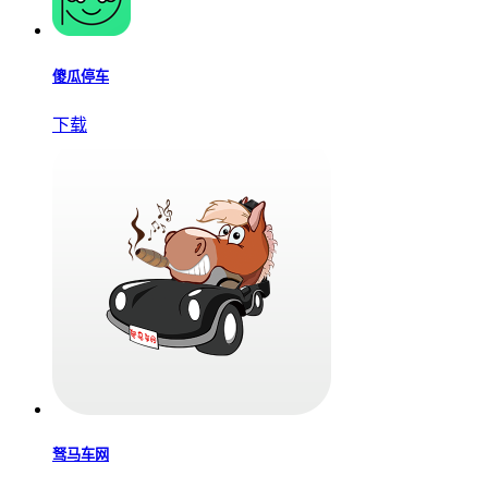
傻瓜停车
下载
驽马车网