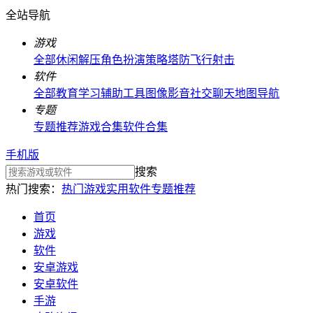
全站导航
游戏
全部
休闲解压
角色扮演
策略塔防
飞行射击
软件
全部
教育学习
辅助工具
图像影音
社交聊天
地图导航
专题
专题推荐
游戏合集
软件合集
手机版
搜索
热门搜索：
热门游戏
实用软件
专题推荐
首页
游戏
软件
安卓游戏
安卓软件
手游