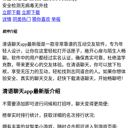
安全检测
无病毒
无外挂
立即下载
立即下载
详情
同类热门
猜你喜欢
举报
软件
介绍
清语聊天app最新版是一款非常靠谱的互动交友软件，专为年
轻人设计，让你在这里轻松打开话匣子，敞开心扉与陌生人畅
聊。软件中的用户都经过实名认证，确保真实可靠，杜绝滥竽
充数，带来更安心的交友体验。在清语聊天，你可以放下包
袱，享受无压力的互动，轻松找到志同道合的人。如果你想体
验安全、真实的聊天交友，赶快下载清语聊天，开始畅聊吧！
清语聊天app最新版介绍
不需要添加即可进行问候和打招呼，聊天变得更简便;
榜单实时排行统计，获取详细的名次排行状况;
拥有丰富的益智类小游戏，随时点击即可进入到游戏页面;