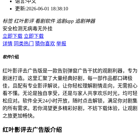
语言:
中文
更新:
2026-06-01 18:38:10
标签
红叶影评
看剧软件
追剧app
追剧神器
安全检测
无病毒
无外挂
立即下载
立即下载
详情
同类热门
猜你喜欢
举报
软件
介绍
红叶影评去广告版是一款告别弹窗广告干扰的观剧利器，专为
剧迷打造。这里汇聚了大量经典好剧，每一部作品都口碑极
佳，且配有专业影评解说，让你轻松理解剧情走向，无需担心
看不懂。无论是独自享受，还是与家人共享欢乐时光，均可轻
松应对。软件全天24小时开放，随时点击解锁，满足你对剧集
的所有需求。若你渴望更多精彩好剧，不妨下载体验，让观剧
之旅更加畅快。
红叶影评去广告版介绍