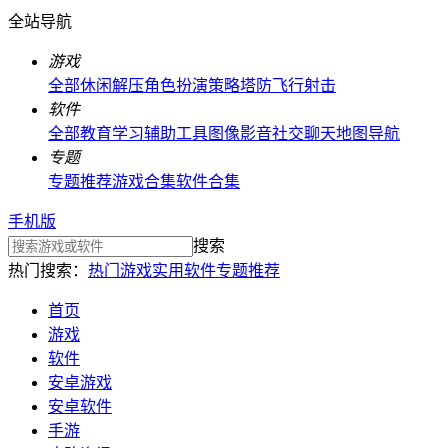
全站导航
游戏
全部
休闲解压
角色扮演
策略塔防
飞行射击
软件
全部
教育学习
辅助工具
图像影音
社交聊天
地图导航
专题
专题推荐
游戏合集
软件合集
手机版
搜索
热门搜索：
热门游戏
实用软件
专题推荐
首页
游戏
软件
安卓游戏
安卓软件
手游