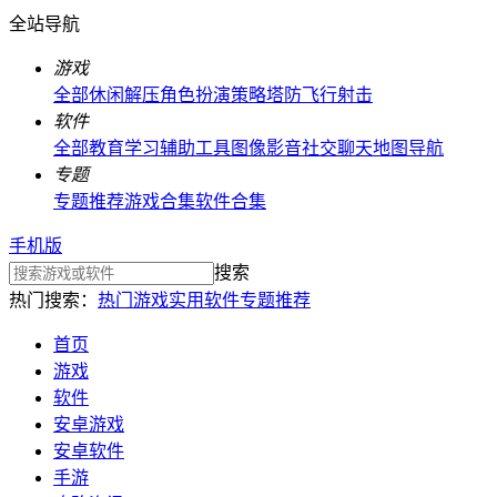
全站导航
游戏
全部
休闲解压
角色扮演
策略塔防
飞行射击
软件
全部
教育学习
辅助工具
图像影音
社交聊天
地图导航
专题
专题推荐
游戏合集
软件合集
手机版
搜索
热门搜索：
热门游戏
实用软件
专题推荐
首页
游戏
软件
安卓游戏
安卓软件
手游