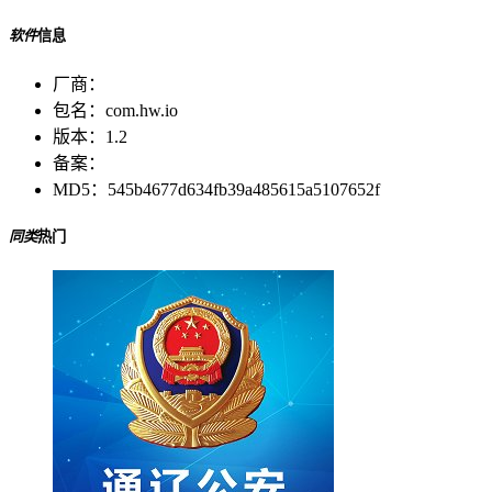
软件
信息
厂商：
包名：
com.hw.io
版本：
1.2
备案：
MD5：
545b4677d634fb39a485615a5107652f
同类
热门