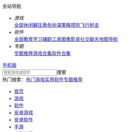
全站导航
游戏
全部
休闲解压
角色扮演
策略塔防
飞行射击
软件
全部
教育学习
辅助工具
图像影音
社交聊天
地图导航
专题
专题推荐
游戏合集
软件合集
手机版
搜索
热门搜索：
热门游戏
实用软件
专题推荐
首页
游戏
软件
安卓游戏
安卓软件
手游