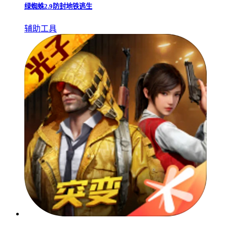
绿蜘蛛2.9防封地铁逃生
辅助工具