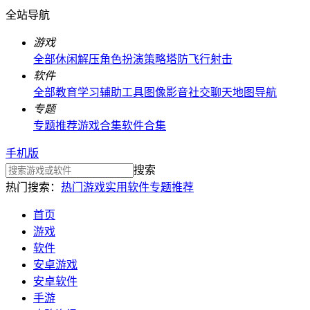
全站导航
游戏
全部
休闲解压
角色扮演
策略塔防
飞行射击
软件
全部
教育学习
辅助工具
图像影音
社交聊天
地图导航
专题
专题推荐
游戏合集
软件合集
手机版
搜索
热门搜索：
热门游戏
实用软件
专题推荐
首页
游戏
软件
安卓游戏
安卓软件
手游