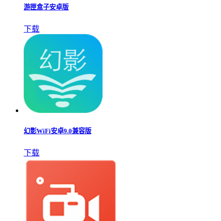
游匣盒子安卓版
下载
幻影WiFi安卓9.0兼容版
下载