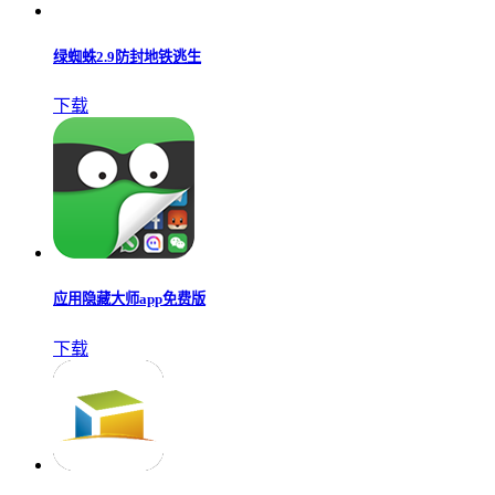
绿蜘蛛2.9防封地铁逃生
下载
应用隐藏大师app免费版
下载