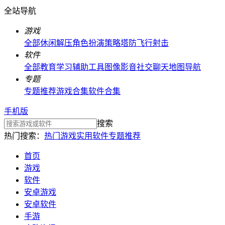
全站导航
游戏
全部
休闲解压
角色扮演
策略塔防
飞行射击
软件
全部
教育学习
辅助工具
图像影音
社交聊天
地图导航
专题
专题推荐
游戏合集
软件合集
手机版
搜索
热门搜索：
热门游戏
实用软件
专题推荐
首页
游戏
软件
安卓游戏
安卓软件
手游