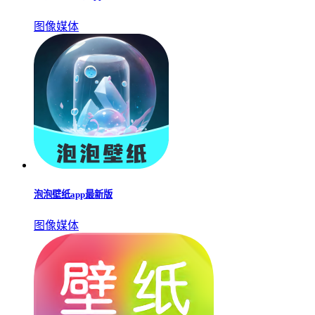
4k高清壁纸app
更多▹▹
说到4K超清壁纸，各位二次元用户肯定会感兴趣，毕竟这类
壁纸提供了极致的高清体验，1080p画质、无水印，还可以设
置为全屏显示，简直是每个壁纸爱好者的福音。而且最棒的
是，这些壁纸软件完全免费，不需要支付任何费用。无论你喜
欢唯美、奇幻、科幻，还是搞笑类型的壁纸，都会有超高质量
的选择，随时可以设置你喜爱的壁纸，操作也非常简单方便。
今天，小编为大家整理了一些经过测试的4K超清壁纸软件，