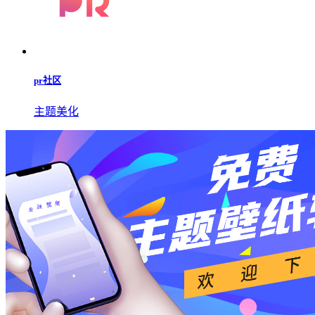
live2dviewerex.apk正版
主题美化
live2dviewerex官网版
图像媒体