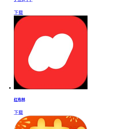
客徕拿乐购
下载
租赁易