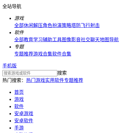
全站导航
游戏
全部
休闲解压
角色扮演
策略塔防
飞行射击
软件
全部
教育学习
辅助工具
图像影音
社交聊天
地图导航
专题
专题推荐
游戏合集
软件合集
手机版
搜索
热门搜索：
热门游戏
实用软件
专题推荐
首页
游戏
软件
安卓游戏
安卓软件
手游