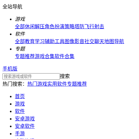
全站导航
游戏
全部
休闲解压
角色扮演
策略塔防
飞行射击
软件
全部
教育学习
辅助工具
图像影音
社交聊天
地图导航
专题
专题推荐
游戏合集
软件合集
手机版
搜索
热门搜索：
热门游戏
实用软件
专题推荐
首页
游戏
软件
安卓游戏
安卓软件
手游