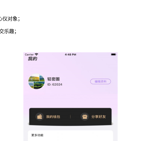
心仪对象；
交乐趣；
。