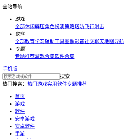
全站导航
游戏
全部
休闲解压
角色扮演
策略塔防
飞行射击
软件
全部
教育学习
辅助工具
图像影音
社交聊天
地图导航
专题
专题推荐
游戏合集
软件合集
手机版
搜索
热门搜索：
热门游戏
实用软件
专题推荐
首页
游戏
软件
安卓游戏
安卓软件
手游