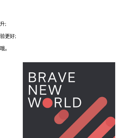
升;
验更好;
了哦。