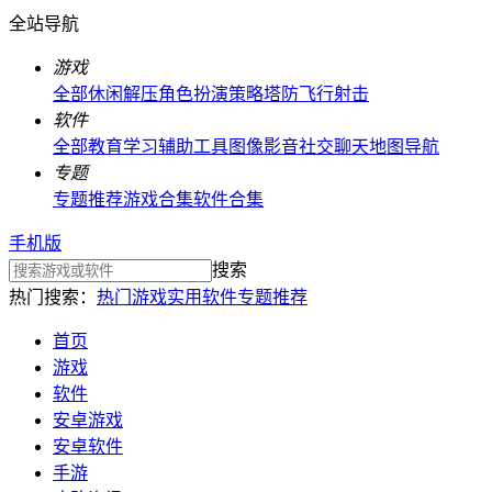
全站导航
游戏
全部
休闲解压
角色扮演
策略塔防
飞行射击
软件
全部
教育学习
辅助工具
图像影音
社交聊天
地图导航
专题
专题推荐
游戏合集
软件合集
手机版
搜索
热门搜索：
热门游戏
实用软件
专题推荐
首页
游戏
软件
安卓游戏
安卓软件
手游