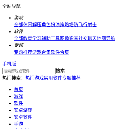
全站导航
游戏
全部
休闲解压
角色扮演
策略塔防
飞行射击
软件
全部
教育学习
辅助工具
图像影音
社交聊天
地图导航
专题
专题推荐
游戏合集
软件合集
手机版
搜索
热门搜索：
热门游戏
实用软件
专题推荐
首页
游戏
软件
安卓游戏
安卓软件
手游