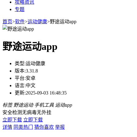
攻略资讯
专题
首页
>
软件
>
运动健康
>
野途运动app
野途运动app
类型:
运动健康
版本:
3.31.8
平台:
安卓
语言:
中文
更新:
2025-09-03 16:48:35
标签
野途运动
手机工具
运动app
安全检测
无病毒
无外挂
立即下载
立即下载
详情
同类热门
猜你喜欢
举报