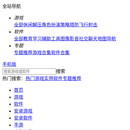
全站导航
游戏
全部
休闲解压
角色扮演
策略塔防
飞行射击
软件
全部
教育学习
辅助工具
图像影音
社交聊天
地图导航
专题
专题推荐
游戏合集
软件合集
手机版
搜索
热门搜索：
热门游戏
实用软件
专题推荐
首页
游戏
软件
安卓游戏
安卓软件
手游