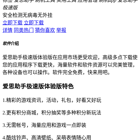
标签
爱思助手
刷机工具
实用工具
应用管理
刷机app
爱思助手
极速版
安全检测
无病毒
无外挂
立即下载
立即下载
详情
同类热门
猜你喜欢
举报
软件
介绍
爱思助手极速版体验版在应用市场更受欢迎，高级多点下载使
您的应用程序下载更快，海量软件和软件资源可以完美管理，
各种设备也可以操作。软件完全免费，快来用吧。
爱思助手极速版体验版特色
1.精彩的游戏资讯，活动，礼包，好看又好玩
2.更有积分商城，积分抽奖等多种积分新玩法
3.无需帐号，海量应用和游戏一点即装
4.酷炫铃声、高清壁纸、呆萌表情随心用