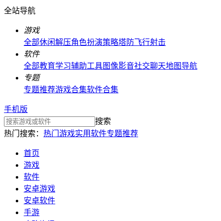
全站导航
游戏
全部
休闲解压
角色扮演
策略塔防
飞行射击
软件
全部
教育学习
辅助工具
图像影音
社交聊天
地图导航
专题
专题推荐
游戏合集
软件合集
手机版
搜索
热门搜索：
热门游戏
实用软件
专题推荐
首页
游戏
软件
安卓游戏
安卓软件
手游