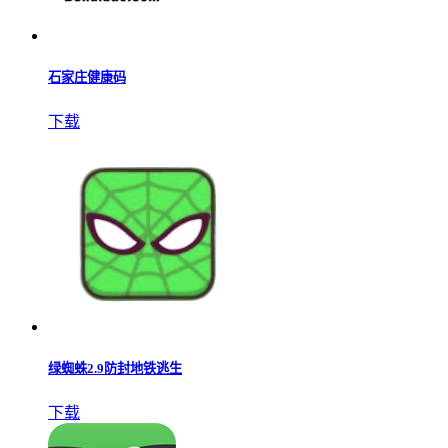
石家庄健康码
下载
绿蜘蛛2.9防封地铁逃生
下载