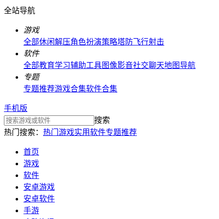
全站导航
游戏
全部
休闲解压
角色扮演
策略塔防
飞行射击
软件
全部
教育学习
辅助工具
图像影音
社交聊天
地图导航
专题
专题推荐
游戏合集
软件合集
手机版
搜索
热门搜索：
热门游戏
实用软件
专题推荐
首页
游戏
软件
安卓游戏
安卓软件
手游